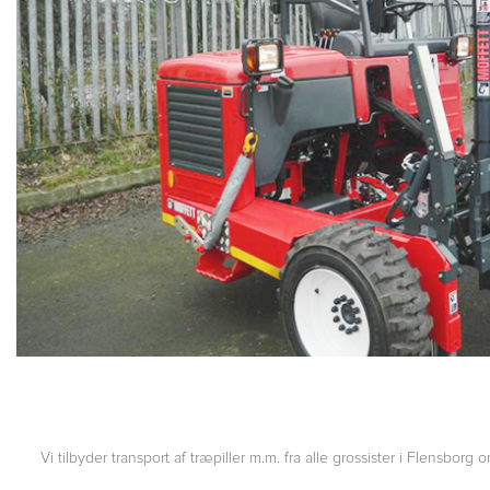
Vi tilbyder transport af træpiller m.m. fra alle grossister i Flensbor