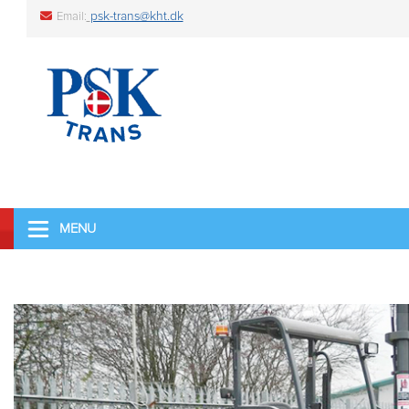
psk-trans@kht.dk
Email:
MENU