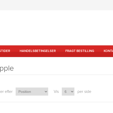
STIDER
HANDELSBETINGELSER
FRAGT BESTILLING
KONT
pple
er efter
Vis
per side