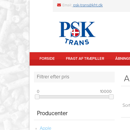
psk-trans@kht.dk
Email:
FORSIDE
FRAGT AF TRÆPILLER
ÅBNING
A
Filtrer efter pris
0
10000
Sort
Producenter
Apple