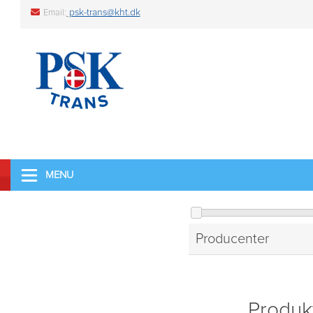
psk-trans@kht.dk
Email:
MENU
Producenter
Produk