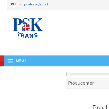
psk-trans@kht.dk
Email:
MENU
Producenter
Produ