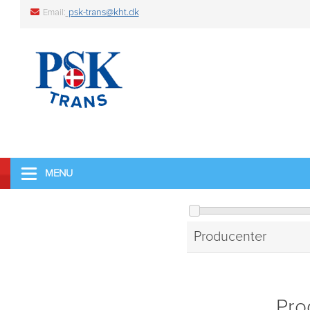
psk-trans@kht.dk
Email:
MENU
Producenter
Pro